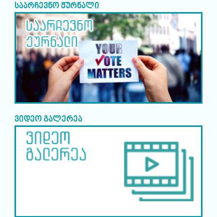
საარჩევნო ჟურნალი
ვიდეო გალერეა