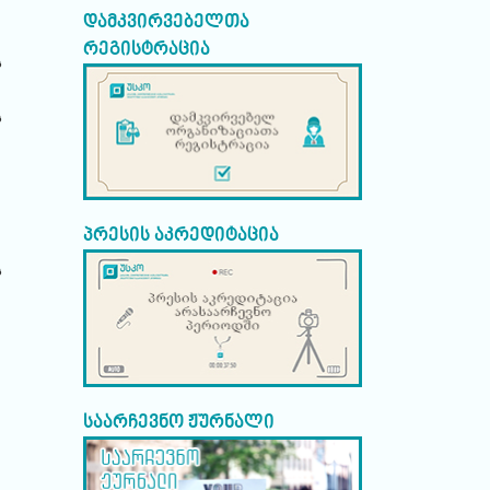
დამკვირვებელთა
რეგისტრაცია
ს
ს
პრესის აკრედიტაცია
ს
საარჩევნო ჟურნალი