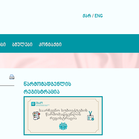
ქარ
/
ENG
ᲔᲑᲘ
ᲑᲛᲣᲚᲔᲑᲘ
ᲙᲝᲜᲢᲐᲥᲢᲘ
წარმომადგენლის
რეგისტრაცია