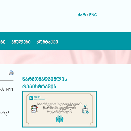
ქარ
/
ENG
ᲔᲑᲘ
ᲑᲛᲣᲚᲔᲑᲘ
ᲙᲝᲜᲢᲐᲥᲢᲘ
წარმომადგენლის
რეგისტრაცია
ოს N11
სახებ