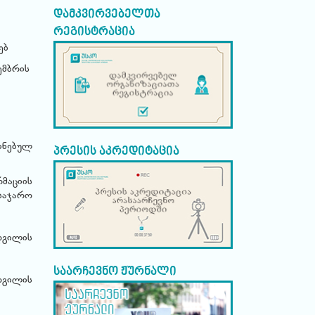
დამკვირვებელთა
რეგისტრაცია
ებ
ემბრის
ინებულ
პრესის აკრედიტაცია
მაციის
საჯარო
დგილის
საარჩევნო ჟურნალი
დგილის