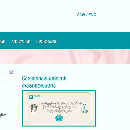
ქარ
/
ENG
ᲔᲑᲘ
ᲑᲛᲣᲚᲔᲑᲘ
ᲙᲝᲜᲢᲐᲥᲢᲘ
წარმომადგენლის
რეგისტრაცია
ვნო