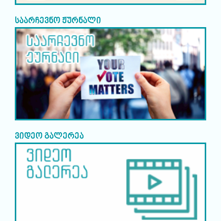
საარჩევნო ჟურნალი
ვიდეო გალერეა