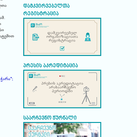
დამკვირვებელთა
ლთა
რეგისტრაცია
ამ.
ი
სი
ისტემით
პრესის აკრედიტაცია
ჭარა";
საარჩევნო ჟურნალი