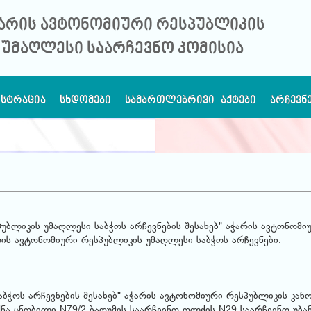
არის ავტონომიური რესპუბლიკის
უმაღლესი საარჩევნო კომისია
ᲘᲡᲢᲠᲐᲪᲘᲐ
ᲡᲮᲓᲝᲛᲔᲑᲘ
ᲡᲐᲛᲐᲠᲗᲚᲔᲑᲠᲘᲕᲘ ᲐᲥᲢᲔᲑᲘ
ᲐᲠᲩᲔᲕᲜ
პუბლიკის უმაღლესი საბჭოს არჩევნების შესახებ" აჭარის ავტონომი
ის ავტონომიური რესპუბლიკის უმაღლესი საბჭოს არჩევნები.
ბჭოს არჩევნების შესახებ" აჭარის ავტონომიური რესპუბლიკის კან
ნა ცნობილი N79/2 ბათუმის საარჩევნო ოლქის N29 საარჩევნო უბა