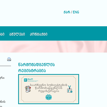
ქარ
/
ENG
ᲔᲑᲘ
ᲑᲛᲣᲚᲔᲑᲘ
ᲙᲝᲜᲢᲐᲥᲢᲘ
წარმომადგენლის
რეგისტრაცია
ური
ონის
ნი