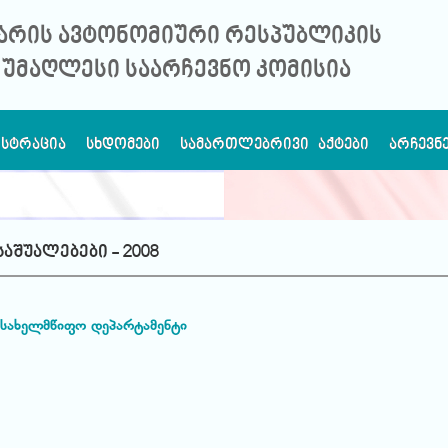
არის ავტონომიური რესპუბლიკის
უმაღლესი საარჩევნო კომისია
ᲘᲡᲢᲠᲐᲪᲘᲐ
ᲡᲮᲓᲝᲛᲔᲑᲘ
ᲡᲐᲛᲐᲠᲗᲚᲔᲑᲠᲘᲕᲘ ᲐᲥᲢᲔᲑᲘ
ᲐᲠᲩᲔᲕᲜ
აშუალებები - 2008
 სახელმწიფო დეპარტამენტი