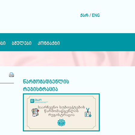
ქარ
/
ENG
ᲔᲑᲘ
ᲑᲛᲣᲚᲔᲑᲘ
ᲙᲝᲜᲢᲐᲥᲢᲘ
წარმომადგენლის
რეგისტრაცია